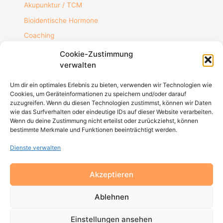
Akupunktur / TCM
Bioidentische Hormone
Coaching
Cookie-Zustimmung
verwalten
Um dir ein optimales Erlebnis zu bieten, verwenden wir Technologien wie
Cookies, um Geräteinformationen zu speichern und/oder darauf
zuzugreifen. Wenn du diesen Technologien zustimmst, können wir Daten
MONIKA HORNBACH
wie das Surfverhalten oder eindeutige IDs auf dieser Website verarbeiten.
Wenn du deine Zustimmung nicht erteilst oder zurückziehst, können
Große Eschenheimer Straße 9
bestimmte Merkmale und Funktionen beeinträchtigt werden.
60313 Frankfurt.
Dienste verwalten
KONTAKT
Mail:
praxis@monikahornbach.de
Festnetz: 069-284249
Akzeptieren
Mobil:
0163 - 20 20 772
Ablehnen
LINKS
Impressum
Einstellungen ansehen
Datenschutz