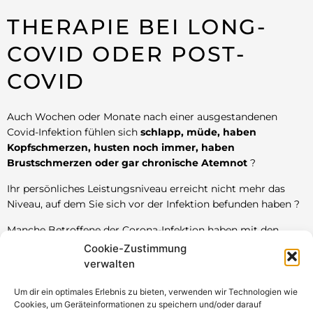
THERAPIE BEI LONG-
COVID ODER POST-
COVID
Auch Wochen oder Monate nach einer ausgestandenen
Covid-Infektion fühlen sich
schlapp, müde, haben
Kopfschmerzen, husten noch immer, haben
Brustschmerzen oder gar chronische Atemnot
?
Ihr persönliches Leistungsniveau erreicht nicht mehr das
Niveau, auf dem Sie sich vor der Infektion befunden haben ?
Manche Betroffene der Corona-Infektion haben mit den
gesundheitlichen Nachwirkungen in Form von körperlichen
Cookie-Zustimmung
oder
psychischen Beeinträch-tigungen
zu tun.
verwalten
Über
Akupunktur und Kräutertherapie
haben Sie
Um dir ein optimales Erlebnis zu bieten, verwenden wir Technologien wie
dieMöglichkeit wiederschneller zu Kräften zu kommen,
Cookies, um Geräteinformationen zu speichern und/oder darauf