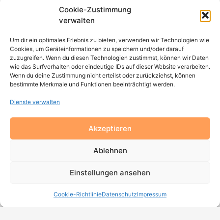
DAS BESTE AUS 2 WELTEN
Cookie-Zustimmung
Zeitgemäße“ chinesische Medizin sieht westliche und
verwalten
fernöstliche Medizin nicht als Konkurrenten, sondern als
vortreffliche Ergänzung. Auch wenn ich heutzutage
Um dir ein optimales Erlebnis zu bieten, verwenden wir Technologien wie
chinesische Medizin praktiziere,
integriere
ich mein Wissen
Cookies, um Geräteinformationen zu speichern und/oder darauf
zuzugreifen. Wenn du diesen Technologien zustimmst, können wir Daten
als ausgebildete Schulmedizinerin in meine Diagnostik und
wie das Surfverhalten oder eindeutige IDs auf dieser Website verarbeiten.
Therapie und arbeite mit zwei Allgemein-Medizinerinnen und
Wenn du deine Zustimmung nicht erteilst oder zurückziehst, können
einer Psychotherapeutin zusammen, um dem Patienten
das
bestimmte Merkmale und Funktionen beeinträchtigt werden.
Beste aus 2 Welten
zukommen zu lassen.
Dienste verwalten
CHINESISCHE MEDIZIN FÜR DIE WESTLICHE WELT
lautet der Buchtitel von Dr. Christian Schmincke, Chefarzt
Akzeptieren
der Klinik am Steigerwald (chinesische Privatklinik in
Gerolzhofen). Er deutet damit an, dass diese Art / Technik
Ablehnen
von chinesischer Medizin, die wir praktizieren, auf die
Bedürfnisse unsererwestlichen Zivilisation zugeschnitten ist.
Einstellungen ansehen
Es ist das Verdienst von Professor Manfred Porkert und Dr.
Cookie-Richtlinie
Datenschutz
Impressum
Fritz Friedl, die sogenannte
„Traditionelle“ chinesische
Medizin
(auf die Bedürfnisse der in China lebenden
Bevölkerung zugeschnittene, der damaligen